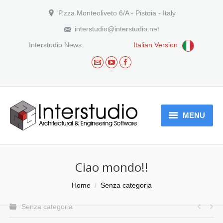
P.zza Monteoliveto 6/A - Pistoia - Italy
interstudio@interstudio.net
Interstudio News
Italian Version
MENU
Who we are
Ciao mondo!!
Products
You are here:
Home
Senza categoria
Download
Senza categoria
Arguments