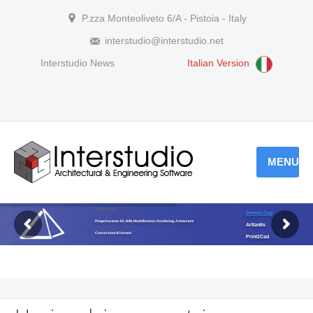
P.zza Monteoliveto 6/A - Pistoia - Italy
interstudio@interstudio.net
Interstudio News
Italian Version
MENU
Architettura
Domus.Cad
Progettazione 3D, BIM, Modellazione, Rendering, Animazioni
Artlantis
Conversioni di formati
Print2Cad