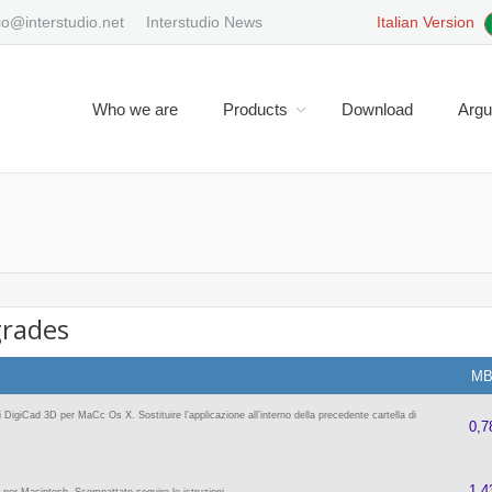
io@interstudio.net
Interstudio News
Italian Version
Who we are
Products
Download
Arg
You are here:
grades
M
i DigiCad 3D per MaCc Os X. Sostituire l’applicazione all’interno della precedente cartella di
0,7
1,4