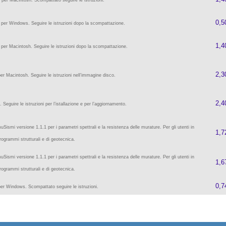
per Macintosh. Scompattato seguire le istruzioni.
0,5
per Windows. Seguire le istruzioni dopo la scompattazione.
1,4
per Macintosh. Seguire le istruzioni dopo la scompattazione.
2,3
er Macintosh. Seguire le istruzioni nell’immagine disco.
2,4
Seguire le istruzioni per l’istallazione e per l’aggiornamento.
smi versione 1.1.1 per i parametri spettrali e la resistenza delle murature. Per gli utenti in
1,7
rogrammi strutturali e di geotecnica.
smi versione 1.1.1 per i parametri spettrali e la resistenza delle murature. Per gli utenti in
1,6
rogrammi strutturali e di geotecnica.
0,7
er Windows. Scompattato seguire le istruzioni.