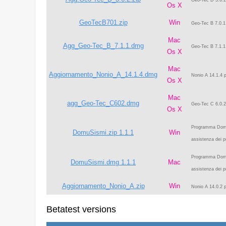
Geo-Tec D 3.6.2 
Os X
GeoTecB701.zip
Win
Geo-Tec B 7.0.1 
Mac
Agg_Geo-Tec_B_7.1.1.dmg
Geo-Tec B 7.1.1 
Os X
Mac
Aggiornamento_Nonio_A_14.1.4.dmg
Nonio A 14.1.4 p
Os X
Mac
agg_Geo-Tec_C602.dmg
Geo-Tec C 6.0.2. 
Os X
Programma DomuSi
DomuSismi.zip 1.1.1
Win
assistenza dei p
Programma DomuSi
DomuSismi.dmg 1.1.1
Mac
assistenza dei p
Aggiornamento_Nonio_A.zip
Win
Nonio A 14.0.2 p
Betatest versions