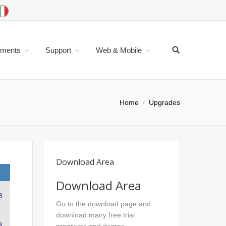
uments
Support
Web & Mobile
Home
Upgrades
Download Area
B
Download Area
8
Go to the download page and
download many free trial
3