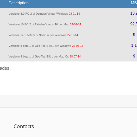
Description
MB
13,
Versione 3.0 FC 2 di DomusWall per Windows
08-01-14
92,
Versione 10 FC 2 di TabulaeDomus 10 per Mac
24-02-14
9
Versione 14.1 beta 5 di Nonio A per Windows
27-11-14
1,1
Versione 8 beta 1 di Geo-Tec B 8b1 per Windows
28-07-14
9
Versione 8 beta 1 di Geo-Tec B8b1 per Mac Os
28-07-14
rades.
Contacts