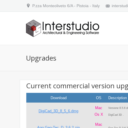
P.zza Monteoliveto 6/A - Pistoia - Italy
interstud
Upgrades
Current commercial version up
Download
OS
Description
Mac
Versione 8.5.6 d
DigiCad_3D_8_5_6.dmg
Os X
DigiCad 3D .
Mac
Agg.Geo-Tec_D_3.6.2.zip