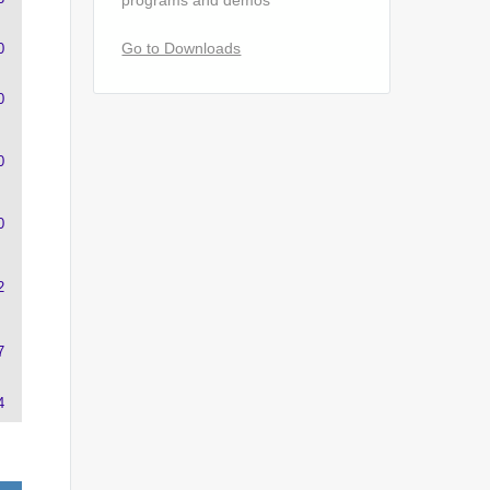
programs and demos
Go to Downloads
0
0
0
0
2
7
4